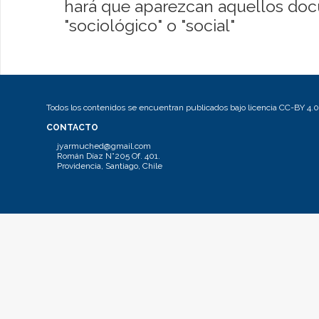
hará que aparezcan aquellos do
"sociológico" o "social"
Todos los contenidos se encuentran publicados bajo licencia CC-BY 4.0
CONTACTO
jyarmuched@gmail.com
Román Díaz N°205 Of. 401.
Providencia, Santiago, Chile