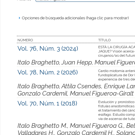
Opciones de búsqueda adicionales (haga clic para mostrar)
NÚMERO
TÍTULO
Vol. 76, Núm. 3 (2024)
ESTÁ LA CIRUGÍA AC
JAQUE? Visión acerca 
cirujanos/as del futur
Italo Braghetto, Juan Hepp, Manuel Figue
Vol. 78, Núm. 2 (2026)
Cardio miotomía anter
fundoplicatura de Dor 
experiencia de tres dé
Italo Braghetto, Attila Csendes, Enrique L
Gonzalo Cardemil, Manuel Figueroa-Giralt
Vol. 70, Núm. 1 (2018)
Evolución y pronóstico
fístulas anastomóticas
el tratamiento del cán
esófago. Estudio comp
vía de ascenso de tubo
Italo Braghetto M., Manuel Figueroa G., Be
Valladares H., Gonzalo Cardemil H., Solang