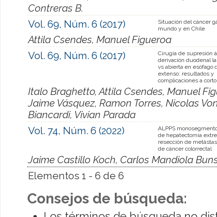
Contreras B.
Vol. 69, Núm. 6 (2017)
Situación del cáncer gá
mundo y en Chile
Attila Csendes, Manuel Figueroa
Vol. 69, Núm. 6 (2017)
Cirugía de supresión á
derivación duodenal l
vs abierta en esófago 
extenso: resultados y
complicaciones a corto
Italo Braghetto, Attila Csendes, Manuel Fi
Jaime Vásquez, Ramon Torres, Nicolas Von
Biancardi, Vivian Parada
Vol. 74, Núm. 6 (2022)
ALPPS monosegmento,
de hepatectomía extr
resección de metástas
de cáncer colorrectal
Jaime Castillo Koch, Carlos Mandiola Buns
Elementos 1 - 6 de 6
Consejos de búsqueda:
Los términos de búsqueda no dis