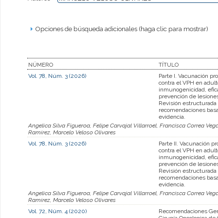
Opciones de búsqueda adicionales (haga clic para mostrar)
NÚMERO
TÍTULO
Vol. 78, Núm. 3 (2026)
Parte I. Vacunación prof
contra el VPH en adult
inmunogenicidad, efic
prevención de lesiones
Revisión estructurada
recomendaciones bas
evidencia.
Angelica Silva Figueroa, Felipe Carvajal Villarroel, Francisca Correa Ve
Ramirez, Marcelo Veloso Olivares
Vol. 78, Núm. 3 (2026)
Parte II. Vacunación pro
contra el VPH en adult
inmunogenicidad, efic
prevención de lesiones
Revisión estructurada
recomendaciones bas
evidencia.
Angelica Silva Figueroa, Felipe Carvajal Villarroel, Francisca Correa Ve
Ramirez, Marcelo Veloso Olivares
Vol. 72, Núm. 4 (2020)
Recomendaciones Gen
Cirugía Oncologica de