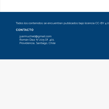
Todos los contenidos se encuentran publicados bajo licencia CC-BY 4.0
CONTACTO
jyarmuched@gmail.com
Román Díaz N°205 Of. 401.
Providencia, Santiago, Chile