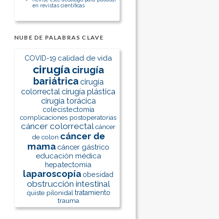
en revistas científicas
NUBE DE PALABRAS CLAVE
calidad de vida
COVID-19
cirugía
cirugía
bariátrica
cirugía
colorrectal
cirugía plástica
cirugía torácica
colecistectomía
complicaciones postoperatorias
cáncer colorrectal
cáncer
cáncer de
de colon
mama
cáncer gástrico
educación médica
hepatectomía
laparoscopía
obesidad
obstrucción intestinal
quiste pilonidal
tratamiento
trauma