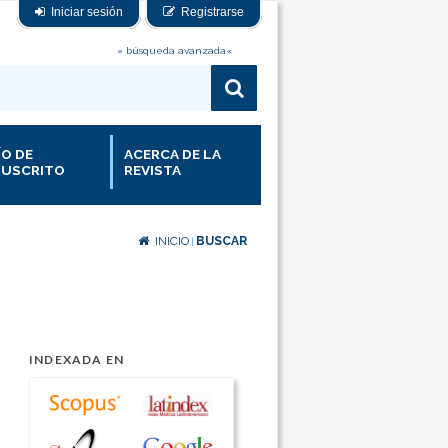
Iniciar sesión
Registrarse
» búsqueda avanzada«
ÍO DE
ACERCA DE LA
USCRITO
REVISTA
INICIO
BUSCAR
|
INDEXADA EN