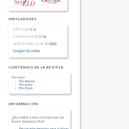
INDICADORES
SJR 2018
0.11
CiteScore 2018
0.09
SciELO Index 2018:
0.0964
Google h5-index
CONTENIDO DE LA REVISTA
Navegar
Por edición
Por autor
Por título
INFORMACIÓN
¿No sabe cómo enviarnos un
buen manuscrito?
Revise éste decálogo para publicar