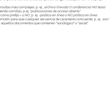
onsultas más complejas; p. ej.,
archivo ((revista O conferencia) NO tesis)
endo comillas; p.ej,
"publicaciones de acceso abierto"
 como prefijo
-
o
NO
; p. ej.
-política en línea
o
NO política en línea
odín para que cualquier secuencia de caracteres concuerde; p. ej.,
soci*
aquellos documentos que contienen "sociológico" o "social"