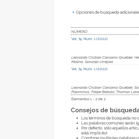
Opciones de búsqueda adicionales
NÚMERO
Vol. 74, Núm. 1 (2022)
Leonardo Cristian Carcamo Gruebler, Hec
Molina, Gonzalo Urrejola
Vol. 74, Núm. 1 (2022)
Leonardo Cristian Carcamo Gruebler, Sof
Palominos, Felipe Bellolio, Thomas Lara
Elementos 1 - 2 de 2
Consejos de búsqueda
Los términos de búsqueda no d
Las palabras comunes serán i
Por defecto, sólo aquellos artí
está implícito)
Combine múltiples palabras 