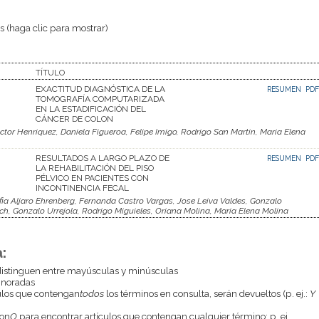
 (haga clic para mostrar)
TÍTULO
EXACTITUD DIAGNÓSTICA DE LA
RESUMEN
PDF
TOMOGRAFÍA COMPUTARIZADA
EN LA ESTADIFICACIÓN DEL
CÁNCER DE COLON
tor Henriquez, Daniela Figueroa, Felipe Imigo, Rodrigo San Martin, Maria Elena
RESULTADOS A LARGO PLAZO DE
RESUMEN
PDF
LA REHABILITACIÓN DEL PISO
PÉLVICO EN PACIENTES CON
INCONTINENCIA FECAL
ia Aljaro Ehrenberg, Fernanda Castro Vargas, Jose Leiva Valdes, Gonzalo
ch, Gonzalo Urrejola, Rodrigo Miguieles, Oriana Molina, Maria Elena Molina
:
istinguen entre mayúsculas y minúsculas
gnoradas
culos que contengan
todos
los términos en consulta, serán devueltos (p. ej.:
Y
con
O
para encontrar artículos que contengan cualquier término; p. ej.,