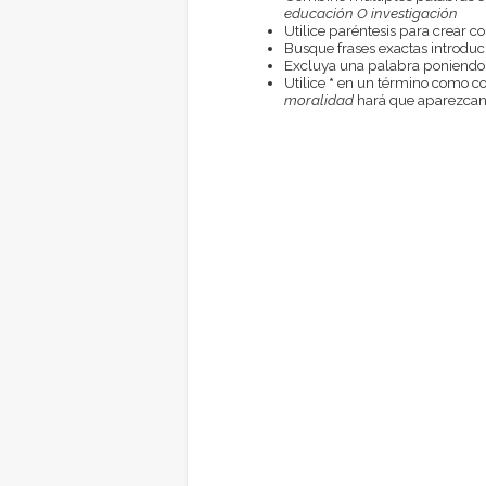
educación O investigación
Utilice paréntesis para crear c
Busque frases exactas introduci
Excluya una palabra poniendo
Utilice
*
en un término como com
moralidad
hará que aparezcan 