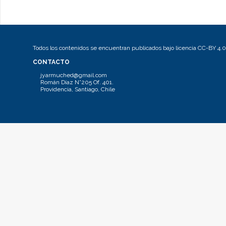
Todos los contenidos se encuentran publicados bajo licencia CC-BY 4.0
CONTACTO
jyarmuched@gmail.com
Román Díaz N°205 Of. 401.
Providencia, Santiago, Chile