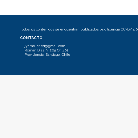
Todos los contenidos se encuentran publicados bajo licencia CC-BY 4.0
CONTACTO
jyarmuched@gmail.com
Román Díaz N°205 Of. 401.
Providencia, Santiago, Chile