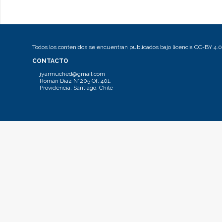
Todos los contenidos se encuentran publicados bajo licencia CC-BY 4.0
CONTACTO
jyarmuched@gmail.com
Román Díaz N°205 Of. 401.
Providencia, Santiago, Chile