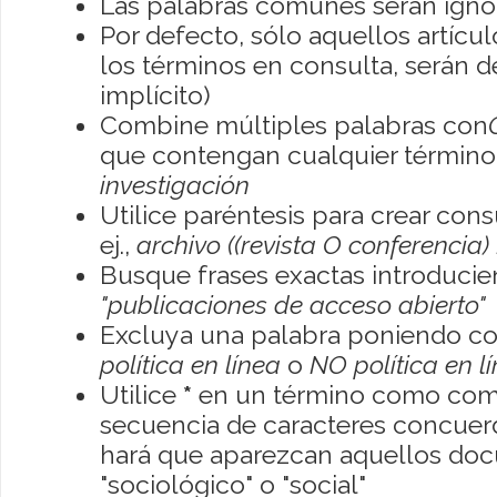
Las palabras comunes serán igno
Por defecto, sólo aquellos artíc
los términos en consulta, serán de
implícito)
Combine múltiples palabras con
que contengan cualquier término; 
investigación
Utilice paréntesis para crear con
ej.,
archivo ((revista O conferencia)
Busque frases exactas introducien
"publicaciones de acceso abierto"
Excluya una palabra poniendo co
política en línea
o
NO política en l
Utilice
*
en un término como como
secuencia de caracteres concuerde
hará que aparezcan aquellos do
"sociológico" o "social"