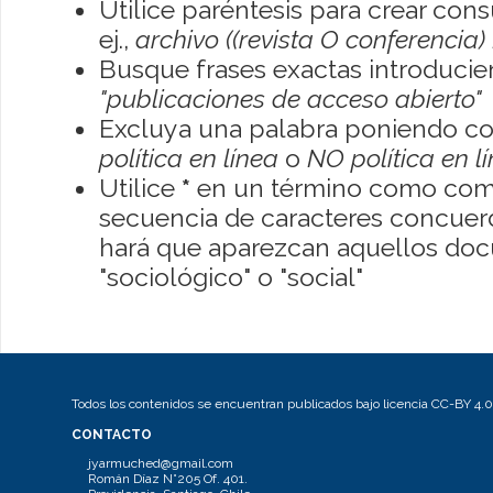
Utilice paréntesis para crear con
ej.,
archivo ((revista O conferencia)
Busque frases exactas introducien
"publicaciones de acceso abierto"
Excluya una palabra poniendo co
política en línea
o
NO política en l
Utilice
*
en un término como como
secuencia de caracteres concuerde
hará que aparezcan aquellos do
"sociológico" o "social"
Todos los contenidos se encuentran publicados bajo licencia CC-BY 4.0
CONTACTO
jyarmuched@gmail.com
Román Díaz N°205 Of. 401.