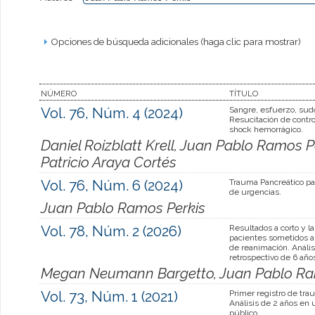
Opciones de búsqueda adicionales (haga clic para mostrar)
NÚMERO
TÍTULO
Vol. 76, Núm. 4 (2024)
Sangre, esfuerzo, sudo
Resucitación de contr
shock hemorrágico.
Daniel Roizblatt Krell, Juan Pablo Ramos Pe
Patricio Araya Cortés
Vol. 76, Núm. 6 (2024)
Trauma Pancreático par
de urgencias.
Juan Pablo Ramos Perkis
Vol. 78, Núm. 2 (2026)
Resultados a corto y l
pacientes sometidos a
de reanimación. Anális
retrospectivo de 6 año
Megan Neumann Bargetto, Juan Pablo Ra
Vol. 73, Núm. 1 (2021)
Primer registro de tra
Análisis de 2 años en 
público