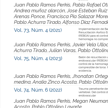
Juan Pablo Ramos Perkis, Pablo Rafael Ott
Andrea muñoz alarcón, Jose Esteban Ruiz
Arenas Ponce, Francisca Pia Salazar More
Pablo Achurra Tirado, Alfonso Diaz Fernad
Vol. 73, Núm. 4 (2021)
Implementación de Ba
Resucitación Aortico 
(REBOA) para el contro
hemorragia no compres
Juan Pablo Ramos Perkis, Javier Vela Ulloa
Achurra Tirado, Julian Varas, Pablo Ottoli
Vol. 75, Núm. 4 (2023)
Balón de resucitación 
endovascular (REBOA) 
control de la hemorrag
compresible de torso. 
evidencia.
Juan Pablo Ramos Perkis, Jhonatan Ortega
medina, Analia Zinco Acosta, Pablo Ottoli
Vol. 74, Núm. 6 (2022)
Trauma penetrante de 
vertebral. Del control 
endovascular
Juan Pablo Ramos Perkis, Megan Neumann
Acosta, Pablo Ottolino Lavarte