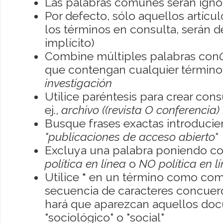
Las palabras comunes serán igno
Por defecto, sólo aquellos artíc
los términos en consulta, serán de
implícito)
Combine múltiples palabras con
que contengan cualquier término; 
investigación
Utilice paréntesis para crear con
ej.,
archivo ((revista O conferencia)
Busque frases exactas introducien
"publicaciones de acceso abierto"
Excluya una palabra poniendo co
política en línea
o
NO política en l
Utilice
*
en un término como como
secuencia de caracteres concuerde
hará que aparezcan aquellos do
"sociológico" o "social"