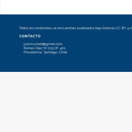
Todos los contenidos se encuentran publicados bajo licencia CC-BY 4.0
CONTACTO
jyarmuched@gmail.com
Román Díaz N°205 Of. 401.
Providencia, Santiago, Chile