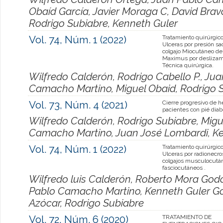
Obaíd García, Javier Moraga C, David Brav
Rodrigo Subiabre, Kenneth Guler
Vol. 74, Núm. 1 (2022)
Tratamiento quirúrgico
Ulceras por presión sa
colgajo Miocutáneo d
Maximus por deslizam
Técnica quirúrgica.
Wilfredo Calderón, Rodrigo Cabello P., Ju
Camacho Martino, Miguel Obaid, Rodrigo 
Vol. 73, Núm. 4 (2021)
Cierre progresivo de h
pacientes con pié diab
Wilfredo Calderón, Rodrigo Subiabre, Migu
Camacho Martino, Juan José Lombardi, Ke
Vol. 74, Núm. 1 (2022)
Tratamiento quirúrgico
Ulceras por radionecro
colgajos musculocutá
fasciocutáneos .
Wilfredo luis Calderón, Roberto Mora Godo
Pablo Camacho Martino, Kenneth Guler Go
Azócar, Rodrigo Subiabre
Vol. 72, Núm. 6 (2020)
TRATAMIENTO DE