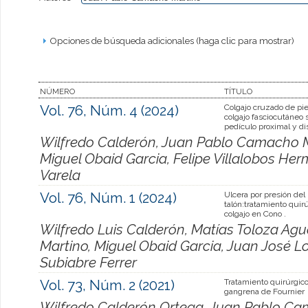
Opciones de búsqueda adicionales (haga clic para mostrar)
NÚMERO
TÍTULO
Vol. 76, Núm. 4 (2024)
Colgajo cruzado de pie
colgajo fasciocutáneo 
pedículo proximal y di
Wilfredo Calderón, Juan Pablo Camacho M
Miguel Obaid Garcia, Felipe Villalobos Herm
Varela
Vol. 76, Núm. 1 (2024)
Ulcera por presión del
talón:tratamiento quirú
colgajo en Cono .
Wilfredo Luis Calderón, Matías Toloza A
Martino, Miguel Obaid Garcia, Juan José L
Subiabre Ferrer
Vol. 73, Núm. 2 (2021)
Tratamiento quirúrgico
gangrena de Fournier
Wilfredo Calderón Ortega, Juan Pablo Cam