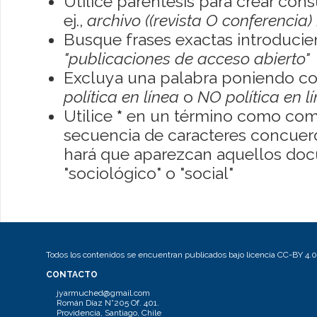
Utilice paréntesis para crear con
ej.,
archivo ((revista O conferencia)
Busque frases exactas introducien
"publicaciones de acceso abierto"
Excluya una palabra poniendo co
política en línea
o
NO política en l
Utilice
*
en un término como como
secuencia de caracteres concuerde
hará que aparezcan aquellos do
"sociológico" o "social"
Todos los contenidos se encuentran publicados bajo licencia CC-BY 4.0
CONTACTO
jyarmuched@gmail.com
Román Díaz N°205 Of. 401.
Providencia, Santiago, Chile