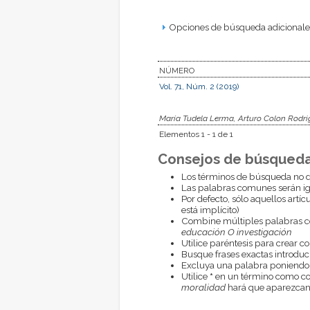
Opciones de búsqueda adicionales
NÚMERO
Vol. 71, Núm. 2 (2019)
María Tudela Lerma, Arturo Colon Rodri
Elementos 1 - 1 de 1
Consejos de búsqueda
Los términos de búsqueda no d
Las palabras comunes serán i
Por defecto, sólo aquellos artí
está implícito)
Combine múltiples palabras 
educación O investigación
Utilice paréntesis para crear c
Busque frases exactas introduci
Excluya una palabra poniendo
Utilice
*
en un término como com
moralidad
hará que aparezcan 