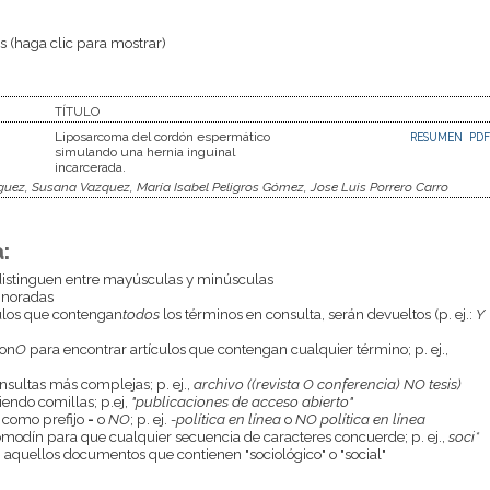
 (haga clic para mostrar)
TÍTULO
Liposarcoma del cordón espermático
RESUMEN
PDF
simulando una hernia inguinal
incarcerada.
guez, Susana Vazquez, María Isabel Peligros Gómez, Jose Luis Porrero Carro
:
istinguen entre mayúsculas y minúsculas
gnoradas
culos que contengan
todos
los términos en consulta, serán devueltos (p. ej.:
Y
con
O
para encontrar artículos que contengan cualquier término; p. ej.,
onsultas más complejas; p. ej.,
archivo ((revista O conferencia) NO tesis)
endo comillas; p.ej,
"publicaciones de acceso abierto"
 como prefijo
-
o
NO
; p. ej.
-política en línea
o
NO política en línea
odín para que cualquier secuencia de caracteres concuerde; p. ej.,
soci*
aquellos documentos que contienen "sociológico" o "social"