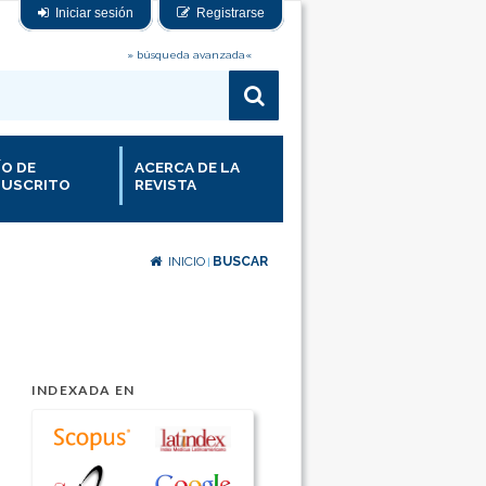
Iniciar sesión
Registrarse
» búsqueda avanzada«
ÍO DE
ACERCA DE LA
USCRITO
REVISTA
INICIO
BUSCAR
|
INDEXADA EN