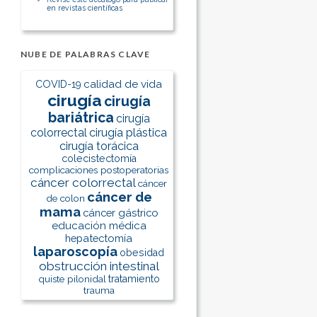
en revistas científicas
NUBE DE PALABRAS CLAVE
calidad de vida
COVID-19
cirugía
cirugía
bariátrica
cirugía
colorrectal
cirugía plástica
cirugía torácica
colecistectomía
complicaciones postoperatorias
cáncer colorrectal
cáncer
cáncer de
de colon
mama
cáncer gástrico
educación médica
hepatectomía
laparoscopía
obesidad
obstrucción intestinal
quiste pilonidal
tratamiento
trauma