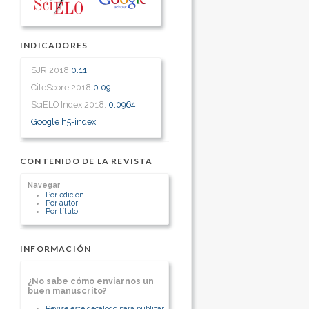
INDICADORES
SJR 2018
0.11
CiteScore 2018
0.09
SciELO Index 2018:
0.0964
Google h5-index
CONTENIDO DE LA REVISTA
Navegar
Por edición
Por autor
Por título
INFORMACIÓN
¿No sabe cómo enviarnos un
buen manuscrito?
Revise éste decálogo para publicar