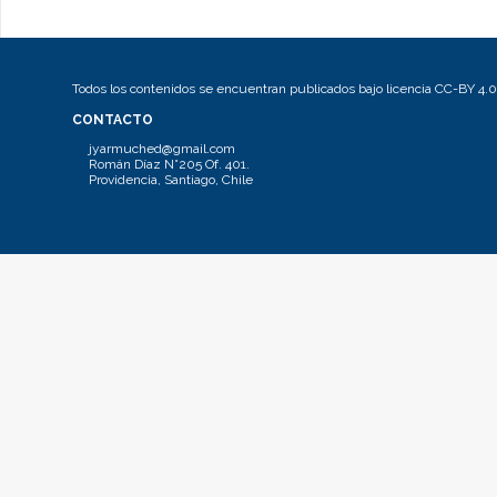
Todos los contenidos se encuentran publicados bajo licencia CC-BY 4.0
CONTACTO
jyarmuched@gmail.com
Román Díaz N°205 Of. 401.
Providencia, Santiago, Chile