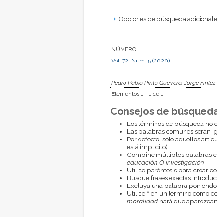
Opciones de búsqueda adicionales
NÚMERO
Vol. 72, Núm. 5 (2020)
Pedro Pablo Pinto Guerrero, Jorge Finlez
Elementos 1 - 1 de 1
Consejos de búsqueda
Los términos de búsqueda no d
Las palabras comunes serán i
Por defecto, sólo aquellos artí
está implícito)
Combine múltiples palabras 
educación O investigación
Utilice paréntesis para crear c
Busque frases exactas introduci
Excluya una palabra poniendo
Utilice
*
en un término como com
moralidad
hará que aparezcan 