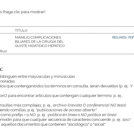
 (haga clic para mostrar)
TÍTULO
MANEJO COMPLICACIONES
RESUMEN
PDF
BILIARES DE LA CIRUGÍA DEL
QUISTE HIDATÍDICO HEPÁTICO
 Ruiz
:
istinguen entre mayúsculas y minúsculas
gnoradas
culos que contengan
todos
los términos en consulta, serán devueltos (p. ej.:
Y
con
O
para encontrar artículos que contengan cualquier término; p. ej.,
onsultas más complejas; p. ej.,
archivo ((revista O conferencia) NO tesis)
endo comillas; p.ej,
"publicaciones de acceso abierto"
 como prefijo
-
o
NO
; p. ej.
-política en línea
o
NO política en línea
odín para que cualquier secuencia de caracteres concuerde; p. ej.,
soci*
aquellos documentos que contienen "sociológico" o "social"