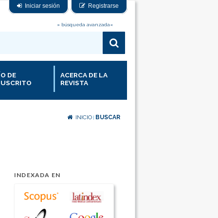
Iniciar sesión
Registrarse
» búsqueda avanzada«
ÍO DE
ACERCA DE LA
USCRITO
REVISTA
INICIO
BUSCAR
|
INDEXADA EN