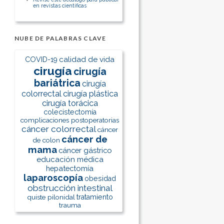
en revistas científicas
NUBE DE PALABRAS CLAVE
calidad de vida
COVID-19
cirugía
cirugía
bariátrica
cirugía
colorrectal
cirugía plástica
cirugía torácica
colecistectomía
complicaciones postoperatorias
cáncer colorrectal
cáncer
cáncer de
de colon
mama
cáncer gástrico
educación médica
hepatectomía
laparoscopía
obesidad
obstrucción intestinal
quiste pilonidal
tratamiento
trauma