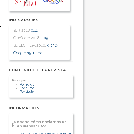
INDICADORES
SJR 2018
0.11
CiteScore 2018
0.09
SciELO Index 2018:
0.0964
Google h5-index
CONTENIDO DE LA REVISTA
Navegar
Por edición
Por autor
Por título
INFORMACIÓN
¿No sabe cómo enviarnos un
buen manuscrito?
Revise éste decálogo para publicar