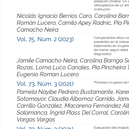
población chilena: Un 
retrospectivo de 10 a
institución
Nicolás Ignacio Berríos Caro, Carolina Ba
Román Lucero, Camilo Apey Radnic, Pía Pin
Camacho Neira
Vol. 75, Núm. 2 (2023)
Componentes ético-clí
presentes en la indica
tratamiento en mujere
de mama según edad
diagnóstico
Jamile Camacho Neira, Carolina Barriga S
Rozas, Lorna Luco Canales, Pia Pincheira 
Eugenio Roman Lucero
Vol. 73, Núm. 3 (2021)
Primeras cirujanas de 
Pamela Nayibe Pedrero Bustamante, Karen
Sotomayor, Claudia Albornoz Garrido, Jam
Carrillo González, Macarena Fernández Al
Salamanca, Ingrid Plass Del Corral, Caroli
Vargas Vargas
Vol. 73, Núm. 3 (2021)
Evaluación del impacto