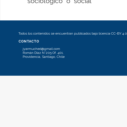
"sociológico" o "social"
Todos los contenidos se encuentran publicados bajo licencia CC-BY 4.0
CONTACTO
jyarmuched@gmail.com
Román Díaz N°205 Of. 401.
Providencia, Santiago, Chile