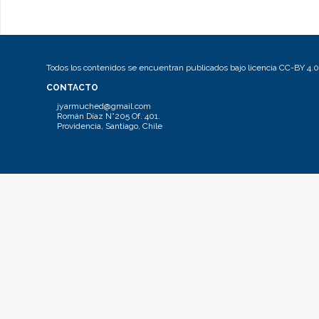
Todos los contenidos se encuentran publicados bajo licencia CC-BY 4.0
CONTACTO
jyarmuched@gmail.com
Román Díaz N°205 Of. 401.
Providencia, Santiago, Chile