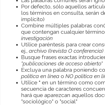
Las palabras comunes serán igno
Por defecto, sólo aquellos artíc
los términos en consulta, serán de
implícito)
Combine múltiples palabras con
que contengan cualquier término; 
investigación
Utilice paréntesis para crear con
ej.,
archivo ((revista O conferencia)
Busque frases exactas introducien
"publicaciones de acceso abierto"
Excluya una palabra poniendo co
política en línea
o
NO política en l
Utilice
*
en un término como como
secuencia de caracteres concuerde
hará que aparezcan aquellos do
"sociológico" o "social"