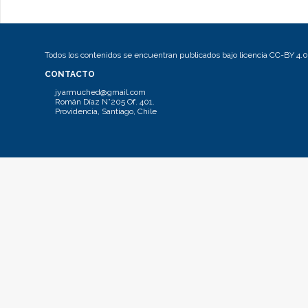
Todos los contenidos se encuentran publicados bajo licencia CC-BY 4.0
CONTACTO
jyarmuched@gmail.com
Román Díaz N°205 Of. 401.
Providencia, Santiago, Chile