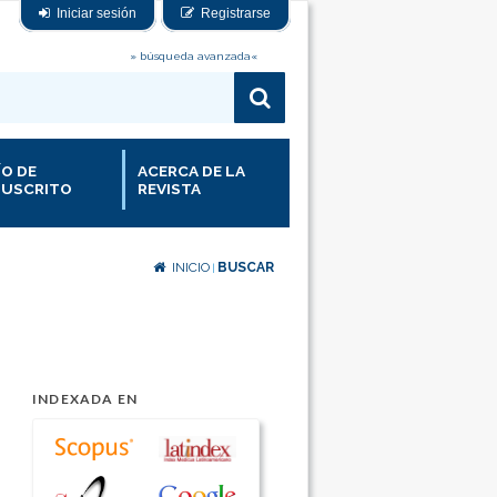
Iniciar sesión
Registrarse
» búsqueda avanzada«
ÍO DE
ACERCA DE LA
USCRITO
REVISTA
INICIO
BUSCAR
|
INDEXADA EN