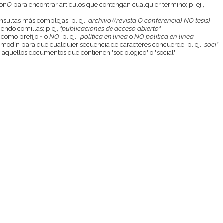
con
O
para encontrar artículos que contengan cualquier término; p. ej.,
onsultas más complejas; p. ej.,
archivo ((revista O conferencia) NO tesis)
endo comillas; p.ej,
"publicaciones de acceso abierto"
 como prefijo
-
o
NO
; p. ej.
-política en línea
o
NO política en línea
odín para que cualquier secuencia de caracteres concuerde; p. ej.,
soci*
aquellos documentos que contienen "sociológico" o "social"