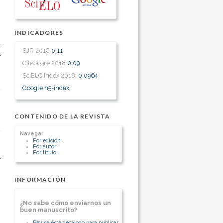
INDICADORES
SJR 2018
0.11
CiteScore 2018
0.09
SciELO Index 2018:
0.0964
Google h5-index
CONTENIDO DE LA REVISTA
Navegar
Por edición
Por autor
Por título
INFORMACIÓN
¿No sabe cómo enviarnos un
buen manuscrito?
Revise éste decálogo para publicar