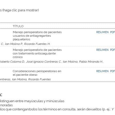
 (haga clic para mostrar)
TÍTULO
Manejo perioperatorio de pacientes
RESUMEN
PDF
usuarios de antiagregantes
plaquetarios
C., Ian Molina P., Ricardo Fuentes H.
Manejo perioperatorio de pacientes
RESUMEN
PDF
con tratamiento anticoagulante
crónico
Roberto Coloma D., José Ignacio Contreras C., Ian Molina, Pablo Miranda H.,
Consideraciones perioperatorias en
RESUMEN
PDF
el paciente obeso
ntreras, Ian Molina, Ricardo Fuentes
:
istinguen entre mayúsculas y minúsculas
gnoradas
culos que contengan
todos
los términos en consulta, serán devueltos (p. ej.:
Y