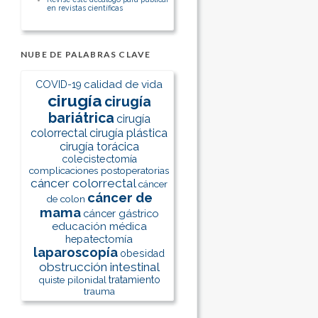
en revistas científicas
NUBE DE PALABRAS CLAVE
calidad de vida
COVID-19
cirugía
cirugía
bariátrica
cirugía
colorrectal
cirugía plástica
cirugía torácica
colecistectomía
complicaciones postoperatorias
cáncer colorrectal
cáncer
cáncer de
de colon
mama
cáncer gástrico
educación médica
hepatectomía
laparoscopía
obesidad
obstrucción intestinal
quiste pilonidal
tratamiento
trauma