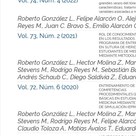
Vol. 74, Núm. 4 (2022)
grandes vasos del tóra
características, tratam
variables asociadas a 
Roberto González L., Felipe Alarcón O., Al
Reyes M., Juan C. Bravo S., Emilio Alarcón 
Vol. 73, Núm. 2 (2021)
ROL DE CONOCIMIEN
EN LOS RESULTADOS
PROGRAMA DE ENTR
EN SUTURA DE HERI
ESTUDIANTES DE ME
MEDIANTE METODOL
Roberto González L., Hector Molina Z., Mar
Stevens M., Rodrigo Reyes M., Sebastián Ba
Andrés Schaub C., Diego Saldivia Z., Edua
Vol. 72, Núm. 6 (2020)
ENTRENAMIENTO DE
COMPETENCIAS
PROCEDIMENTALES 
BÁSICAS EN ESTUDIA
MEDICINA MEDIANTE
DE SIMULACIÓN (EPR
Roberto González L., Hector Molina Z., Mar
Stevens M., Rodrigo Reyes M., Felipe Alarcó
Claudio Toloza A., Matías Ávalos T., Eduar