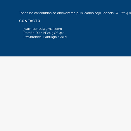
Todos los contenidos se encuentran publicados bajo licencia CC-BY 4.0
CONTACTO
jyarmuched@gmail.com
Román Díaz N°205 Of. 401.
Providencia, Santiago, Chile