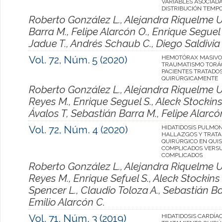
VARIABLES ASOCIADA
DISTRIBUCIÓN TEMP
Roberto González L., Alejandra Riquelme U
Barra M., Felipe Alarcón O., Enrique Seguel 
Jadue T., Andrés Schaub C., Diego Saldivia 
Vol. 72, Núm. 5 (2020)
HEMOTÓRAX MASIVO
TRAUMATISMO TORÁ
PACIENTES TRATADO
QUIRÚRGICAMENTE
Roberto González L., Alejandra Riquelme U.
Reyes M., Enrique Seguel S., Aleck Stockins
Ávalos T, Sebastián Barra M., Felipe Alarcón
Vol. 72, Núm. 4 (2020)
HIDATIDOSIS PULMO
HALLAZGOS Y TRAT
QUIRÚRGICO EN QUI
COMPLICADOS VERS
COMPLICADOS
Roberto González L., Alejandra Riquelme U.
Reyes M., Enrique Sefuel S., Aleck Stockins 
Spencer L., Claudio Toloza A., Sebastián Ba
Emilio Alarcón C.
Vol. 71, Núm. 3 (2019)
HIDATIDOSIS CARDÍA