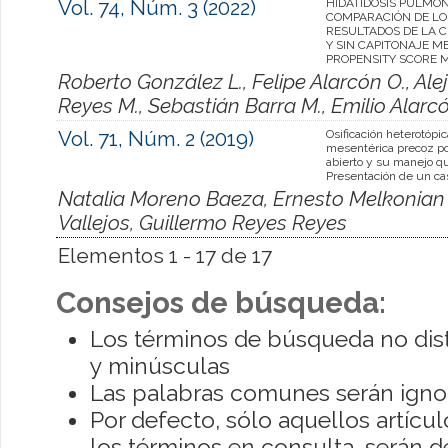
Vol. 74, Núm. 3 (2022)
HIDATIDOSIS PULMO
COMPARACIÓN DE LO
RESULTADOS DE LA C
Y SIN CAPITONAJE M
PROPENSITY SCORE 
Roberto González L., Felipe Alarcón O., Al
Reyes M., Sebastián Barra M., Emilio Alarc
Vol. 71, Núm. 2 (2019)
Osificación heterotópic
mesentérica precoz 
abierto y su manejo qu
Presentación de un ca
Natalia Moreno Baeza, Ernesto Melkonian 
Vallejos, Guillermo Reyes Reyes
Elementos 1 - 17 de 17
Consejos de búsqueda:
Los términos de búsqueda no dis
y minúsculas
Las palabras comunes serán igno
Por defecto, sólo aquellos artíc
los términos en consulta, serán de