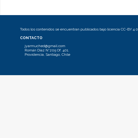
Todos los contenidos se encuentran publicados bajo licencia CC-BY 4.0
CONTACTO
jyarmuched@gmail.com
Román Díaz N°205 Of. 401.
Providencia, Santiago, Chile