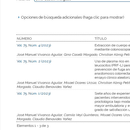
Opciones de búsqueda adicionales (haga clic para mostrar)
NÚMERO
TÍTULO
Vol. 75, Núm. 4 (2023)
Extracción de cuerpo 
mediante colonoscopía
José Manuel Vivanco Aguilar, Gino Caselli Morgado, Christian König Pet
Vol. 75, Núm. 2 (2023)
Uso de plasma rico en 
leucocitos (PRF-L) para
prevención de fuga an
anastomosis colorrecta
ensayo clínico aleatori
José Manuel Vivanco Aguilar, Misael Ocares Urzúa, Christian König Petit
Morgado, Claudio Benavides Yañez
Vol. 75, Núm. 1 (2023)
Siete años de experie
pacientes intervenidos
proctológica bajo moda
mayor ambulatoria y e
grado de satisfacción 
José Manuel Vivanco Aguilar, Camilo Veyl Quinteros, Misael Ocares Urzúa
Morgado, Claudio Benavides Yañez
Elementos 1 - 3 de 3