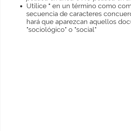
Utilice
*
en un término como como
secuencia de caracteres concuerde
hará que aparezcan aquellos do
"sociológico" o "social"