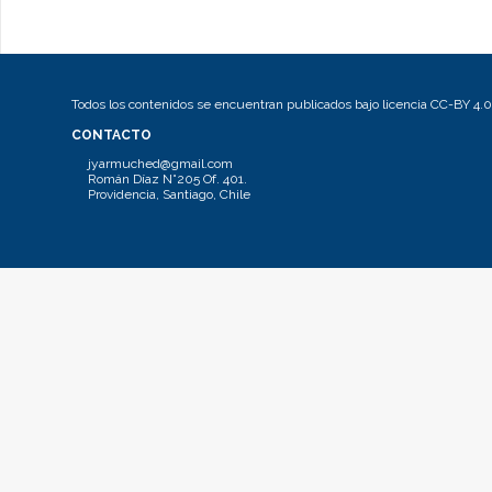
Todos los contenidos se encuentran publicados bajo licencia CC-BY 4.0
CONTACTO
jyarmuched@gmail.com
Román Díaz N°205 Of. 401.
Providencia, Santiago, Chile