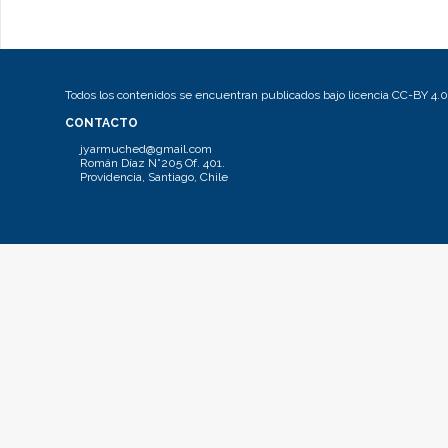
Todos los contenidos se encuentran publicados bajo licencia CC-BY 4.0
CONTACTO
jyarmuched@gmail.com
Román Díaz N°205 Of. 401.
Providencia, Santiago, Chile