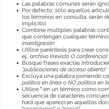
Las palabras comunes serán igno
Por defecto, sólo aquellos artíc
los términos en consulta, serán de
implícito)
Combine múltiples palabras con
que contengan cualquier término; 
investigación
Utilice paréntesis para crear con
ej.,
archivo ((revista O conferencia)
Busque frases exactas introducien
"publicaciones de acceso abierto"
Excluya una palabra poniendo co
política en línea
o
NO política en l
Utilice
*
en un término como como
secuencia de caracteres concuerde
hará que aparezcan aquellos do
"sociológico" o "social"