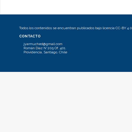
Todos los contenidos se encuentran publicados bajo licencia CC-BY 4.0
CONTACTO
jyarmuched@gmail.com
Román Díaz N°205 Of. 401.
Providencia, Santiago, Chile