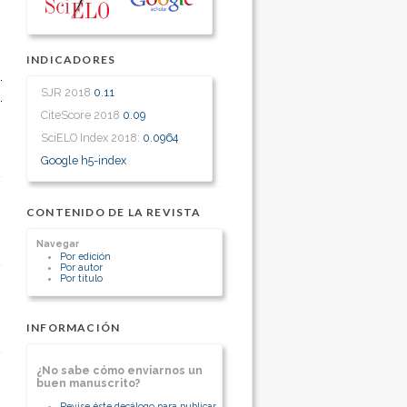
INDICADORES
SJR 2018
0.11
CiteScore 2018
0.09
SciELO Index 2018:
0.0964
Google h5-index
CONTENIDO DE LA REVISTA
Navegar
Por edición
Por autor
Por título
INFORMACIÓN
¿No sabe cómo enviarnos un
buen manuscrito?
Revise éste decálogo para publicar