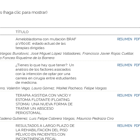
 (haga clic para mostrar)
TÍTULO
Ameloblastoma con mutación BRAF
RESUMEN
PDF
p.V600E: estado actual de las
terapias dirigidas
argas Buratovic, José Miguel López Valladares, Francisco Javier Rojas Cuéllar,
a Foncea Riquelme de la Barrera
¿Tienes lo que hay que tener?: Un
RESUMEN
PDF
análisis de los factores asociados
con la intención de optar por una
carrera en cirugía entre estudiantes
de medicina.
rra, Valentin Vega, Laura Gómez, Maikel Pacheco, Felipe Vargas
TERAPIA ASISTIDA CON VACÍO Y
RESUMEN
PDF
ESTOMA FLOTANTE (FLOATING
STOMA). UNA NUEVA FORMA DE
TRATAR UN ABSCESO
PERIOSTOMAL.
adena Gutierrez, Luis Felipe Cabrera Vargas, Mauricio Pedraza Ciro
RESULTADOS A LARGO PLAZO DE
RESUMEN
PDF
LA REHABILITACIÓN DEL PISO
PÉLVICO EN PACIENTES CON
INCONTINENCIA FECAL