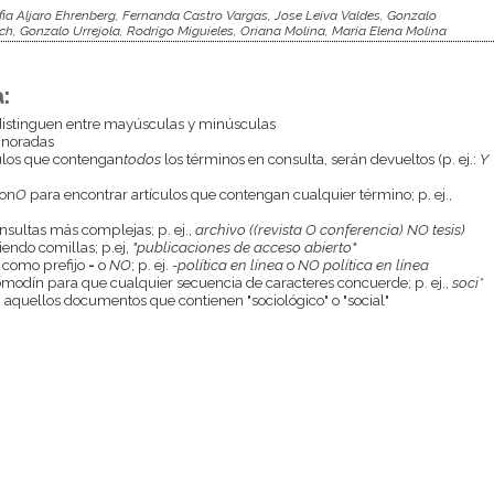
ia Aljaro Ehrenberg, Fernanda Castro Vargas, Jose Leiva Valdes, Gonzalo
ch, Gonzalo Urrejola, Rodrigo Miguieles, Oriana Molina, Maria Elena Molina
:
istinguen entre mayúsculas y minúsculas
gnoradas
culos que contengan
todos
los términos en consulta, serán devueltos (p. ej.:
Y
con
O
para encontrar artículos que contengan cualquier término; p. ej.,
onsultas más complejas; p. ej.,
archivo ((revista O conferencia) NO tesis)
endo comillas; p.ej,
"publicaciones de acceso abierto"
 como prefijo
-
o
NO
; p. ej.
-política en línea
o
NO política en línea
odín para que cualquier secuencia de caracteres concuerde; p. ej.,
soci*
aquellos documentos que contienen "sociológico" o "social"