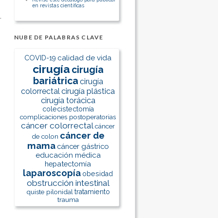
en revistas científicas
NUBE DE PALABRAS CLAVE
calidad de vida
COVID-19
cirugía
cirugía
bariátrica
cirugía
colorrectal
cirugía plástica
cirugía torácica
colecistectomía
complicaciones postoperatorias
cáncer colorrectal
cáncer
cáncer de
de colon
mama
cáncer gástrico
educación médica
hepatectomía
laparoscopía
obesidad
obstrucción intestinal
quiste pilonidal
tratamiento
trauma