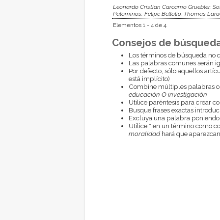
Leonardo Cristian Carcamo Gruebler, Sof
Palominos, Felipe Bellolio, Thomas Lara
Elementos 1 - 4 de 4
Consejos de búsqueda
Los términos de búsqueda no d
Las palabras comunes serán i
Por defecto, sólo aquellos artí
está implícito)
Combine múltiples palabras 
educación O investigación
Utilice paréntesis para crear c
Busque frases exactas introduci
Excluya una palabra poniendo
Utilice
*
en un término como com
moralidad
hará que aparezcan 