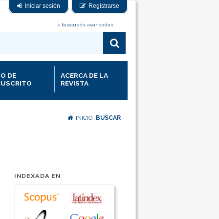
Iniciar sesión
Registrarse
» búsqueda avanzada«
ÍO DE
ACERCA DE LA
USCRITO
REVISTA
INICIO
BUSCAR
|
INDEXADA EN