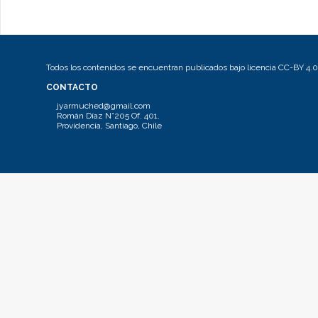
Todos los contenidos se encuentran publicados bajo licencia CC-BY 4.0
CONTACTO
jyarmuched@gmail.com
Román Díaz N°205 Of. 401.
Providencia, Santiago, Chile