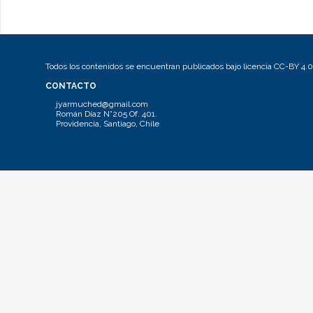
Todos los contenidos se encuentran publicados bajo licencia CC-BY 4.0
CONTACTO
jyarmuched@gmail.com
Román Díaz N°205 Of. 401.
Providencia, Santiago, Chile