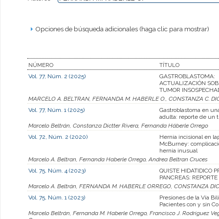
Opciones de búsqueda adicionales (haga clic para mostrar)
NÚMERO
TÍTULO
Vol. 77, Núm. 2 (2025)
GASTROBLASTOMA:
ACTUALIZACIÓN SOB
TUMOR INSOSPECHA
MARCELO A. BELTRAN, FERNANDA M. HABERLE O., CONSTANZA C. DIC
Vol. 77, Núm. 1 (2025)
Gastroblastoma en un
adulta: reporte de un 
Marcelo Beltrán, Constanza Dictter Rivera, Fernanda Häberle Orrego
Vol. 72, Núm. 2 (2020)
Hernia incisional en l
McBurney: complicaci
hernia inusual
Marcelo A. Beltran, Fernanda Haberle Orrego, Andrea Beltran Cruces
Vol. 75, Núm. 4 (2023)
QUISTE HIDATIDICO P
PANCREAS: REPORTE
Marcelo A. Beltrán, FERNANDA M. HABERLE ORREGO, CONSTANZA D
Vol. 75, Núm. 1 (2023)
Presiones de la Vía Bil
Pacientes con y sin Col
Marcelo Beltrán, Fernanda M. Haberle Orrego, Francisco J. Rodriguez Veg