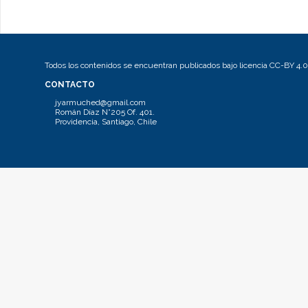
Todos los contenidos se encuentran publicados bajo licencia CC-BY 4.0
CONTACTO
jyarmuched@gmail.com
Román Díaz N°205 Of. 401.
Providencia, Santiago, Chile