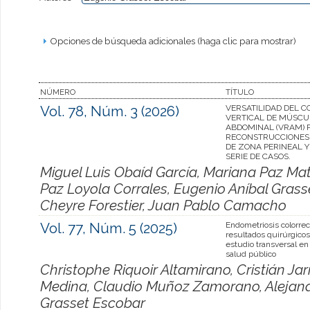
Opciones de búsqueda adicionales (haga clic para mostrar)
NÚMERO
TÍTULO
Vol. 78, Núm. 3 (2026)
VERSATILIDAD DEL 
VERTICAL DE MÚSCU
ABDOMINAL (VRAM) 
RECONSTRUCCIONES
DE ZONA PERINEAL Y
SERIE DE CASOS.
Miguel Luis Obaíd García, Mariana Paz M
Paz Loyola Corrales, Eugenio Aníbal Grass
Cheyre Forestier, Juan Pablo Camacho
Vol. 77, Núm. 5 (2025)
Endometriosis colorrec
resultados quirúrgico
estudio transversal en
salud público
Christophe Riquoir Altamirano, Cristián Jarr
Medina, Claudio Muñoz Zamorano, Alejand
Grasset Escobar