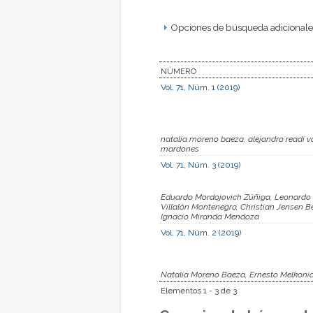
Opciones de búsqueda adicionales
NÚMERO
Vol. 71, Núm. 1 (2019)
natalia moreno baeza, alejandro readi v
mardones
Vol. 71, Núm. 3 (2019)
Eduardo Mordojovich Zúñiga, Leonardo E
Villalón Montenegro, Christian Jensen 
Ignacio Miranda Mendoza
Vol. 71, Núm. 2 (2019)
Natalia Moreno Baeza, Ernesto Melkonia
Elementos 1 - 3 de 3