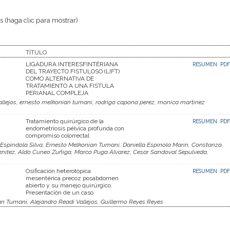
 (haga clic para mostrar)
TÍTULO
LIGADURA INTERESFINTÉRIANA
RESUMEN
PDF
DEL TRAYECTO FISTULOSO (LIFT)
COMO ALTERNATIVA DE
TRATAMIENTO A UNA FISTULA
PERIANAL COMPLEJA
allejos, ernesto melkonian tumani, rodrigo capona perez, monica martinez
Tratamiento quirúrgico de la
RESUMEN
PDF
endometriosis pélvica profunda con
compromiso colorrectal
spindola Silva, Ernesto Melkonian Tumani, Daniella Espinola Marin, Constanza
Benitez, Aldo Cuneo Zuñiga, Marco Puga Alvarez, Cesar Sandoval Sepulveda,
Osificación heterotópica
RESUMEN
PDF
mesentérica precoz posabdomen
abierto y su manejo quirúrgico.
Presentación de un caso
n Tumani, Alejandro Readi Vallejos, Guillermo Reyes Reyes