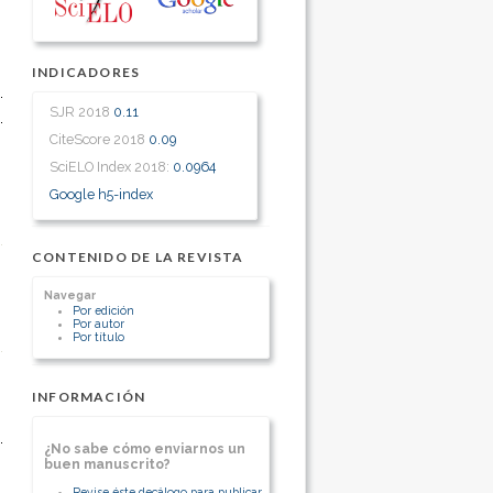
INDICADORES
SJR 2018
0.11
CiteScore 2018
0.09
SciELO Index 2018:
0.0964
Google h5-index
CONTENIDO DE LA REVISTA
Navegar
Por edición
Por autor
Por título
INFORMACIÓN
¿No sabe cómo enviarnos un
buen manuscrito?
Revise éste decálogo para publicar