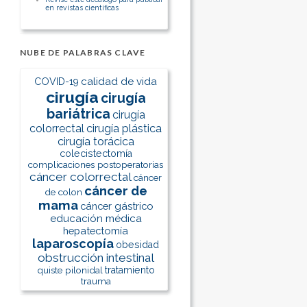
en revistas científicas
NUBE DE PALABRAS CLAVE
calidad de vida
COVID-19
cirugía
cirugía
bariátrica
cirugía
colorrectal
cirugía plástica
cirugía torácica
colecistectomía
complicaciones postoperatorias
cáncer colorrectal
cáncer
cáncer de
de colon
mama
cáncer gástrico
educación médica
hepatectomía
laparoscopía
obesidad
obstrucción intestinal
quiste pilonidal
tratamiento
trauma