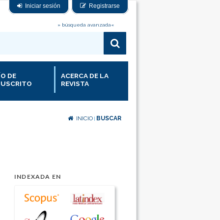
Iniciar sesión
Registrarse
» búsqueda avanzada«
ÍO DE
ACERCA DE LA
USCRITO
REVISTA
INICIO
BUSCAR
|
INDEXADA EN