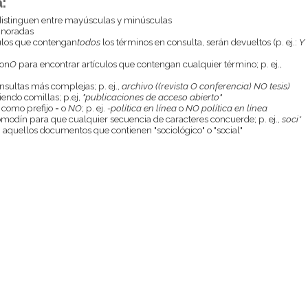
:
istinguen entre mayúsculas y minúsculas
gnoradas
culos que contengan
todos
los términos en consulta, serán devueltos (p. ej.:
Y
con
O
para encontrar artículos que contengan cualquier término; p. ej.,
onsultas más complejas; p. ej.,
archivo ((revista O conferencia) NO tesis)
endo comillas; p.ej,
"publicaciones de acceso abierto"
 como prefijo
-
o
NO
; p. ej.
-política en línea
o
NO política en línea
odín para que cualquier secuencia de caracteres concuerde; p. ej.,
soci*
aquellos documentos que contienen "sociológico" o "social"