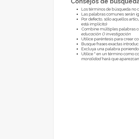
Consejos de búsqueda
Los términos de búsqueda no d
Las palabras comunes serán i
Por defecto, sólo aquellos artí
está implícito)
Combine múltiples palabras 
educación O investigación
Utilice paréntesis para crear c
Busque frases exactas introduci
Excluya una palabra poniendo
Utilice
*
en un término como com
moralidad
hará que aparezcan 