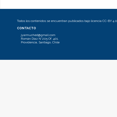
Todos los contenidos se encuentran publicados bajo licencia CC-BY 4.0
CONTACTO
jyarmuched@gmail.com
Román Díaz N°205 Of. 401.
Providencia, Santiago, Chile