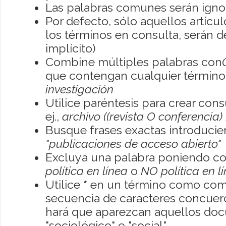
Las palabras comunes serán igno
Por defecto, sólo aquellos artíc
los términos en consulta, serán de
implícito)
Combine múltiples palabras con
que contengan cualquier término; 
investigación
Utilice paréntesis para crear con
ej.,
archivo ((revista O conferencia)
Busque frases exactas introducien
"publicaciones de acceso abierto"
Excluya una palabra poniendo co
política en línea
o
NO política en l
Utilice
*
en un término como como
secuencia de caracteres concuerde
hará que aparezcan aquellos do
"sociológico" o "social"