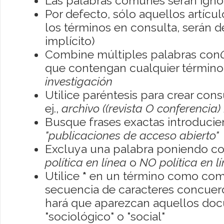
Las palabras comunes serán igno
Por defecto, sólo aquellos artíc
los términos en consulta, serán de
implícito)
Combine múltiples palabras con
que contengan cualquier término; 
investigación
Utilice paréntesis para crear con
ej.,
archivo ((revista O conferencia)
Busque frases exactas introducien
"publicaciones de acceso abierto"
Excluya una palabra poniendo co
política en línea
o
NO política en l
Utilice
*
en un término como como
secuencia de caracteres concuerde
hará que aparezcan aquellos do
"sociológico" o "social"