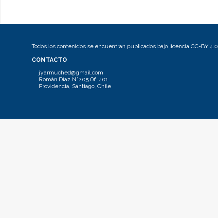
Todos los contenidos se encuentran publicados bajo licencia CC-BY 4.0
CONTACTO
jyarmuched@gmail.com
Román Díaz N°205 Of. 401.
Providencia, Santiago, Chile