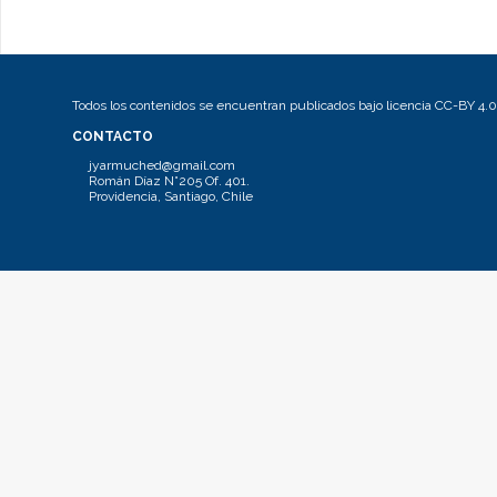
Todos los contenidos se encuentran publicados bajo licencia CC-BY 4.0
CONTACTO
jyarmuched@gmail.com
Román Díaz N°205 Of. 401.
Providencia, Santiago, Chile