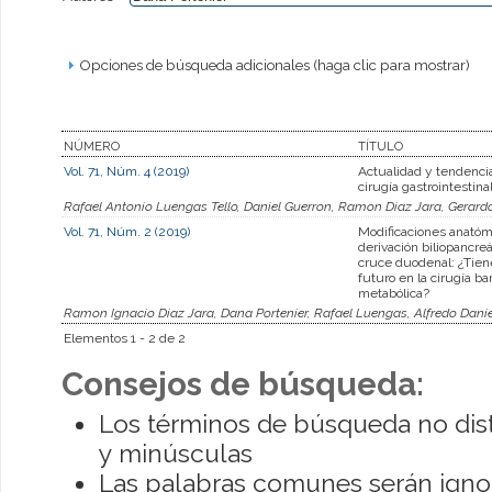
Opciones de búsqueda adicionales (haga clic para mostrar)
NÚMERO
TÍTULO
Vol. 71, Núm. 4 (2019)
Actualidad y tendencia
cirugía gastrointestina
Rafael Antonio Luengas Tello, Daniel Guerron, Ramon Diaz Jara, Gerard
Vol. 71, Núm. 2 (2019)
Modificaciones anatóm
derivación biliopancreá
cruce duodenal: ¿Tien
futuro en la cirugía bar
metabólica?
Ramon Ignacio Diaz Jara, Dana Portenier, Rafael Luengas, Alfredo Dani
Elementos 1 - 2 de 2
Consejos de búsqueda:
Los términos de búsqueda no dis
y minúsculas
Las palabras comunes serán igno