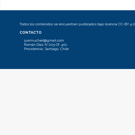
Todos los contenidos se encuentran publicados bajo licencia CC-BY 4.0
CONTACTO
jyarmuched@gmail.com
Román Díaz N°205 Of. 401.
Providencia, Santiago, Chile