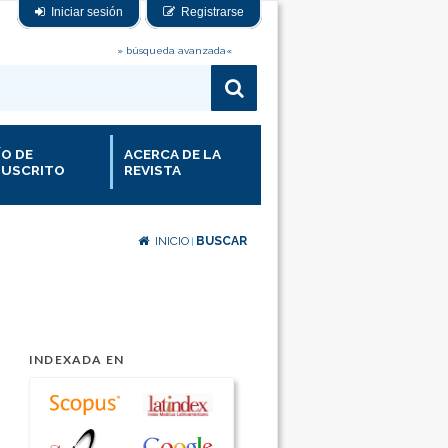
Iniciar sesión
Registrarse
» búsqueda avanzada«
ÍO DE
ACERCA DE LA
USCRITO
REVISTA
INICIO
BUSCAR
|
INDEXADA EN