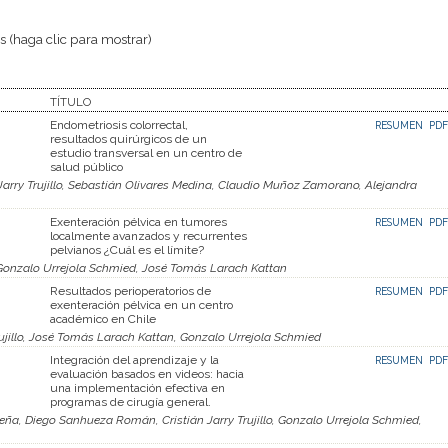
 (haga clic para mostrar)
TÍTULO
Endometriosis colorrectal,
RESUMEN
PDF
resultados quirúrgicos de un
estudio transversal en un centro de
salud público
 Jarry Trujillo, Sebastián Olivares Medina, Claudio Muñoz Zamorano, Alejandra
Exenteración pélvica en tumores
RESUMEN
PDF
localmente avanzados y recurrentes
pelvianos ¿Cuál es el límite?
lo, Gonzalo Urrejola Schmied, José Tomás Larach Kattan
Resultados perioperatorios de
RESUMEN
PDF
exenteración pélvica en un centro
académico en Chile
rujillo, José Tomás Larach Kattan, Gonzalo Urrejola Schmied
Integración del aprendizaje y la
RESUMEN
PDF
evaluación basados en videos: hacia
una implementación efectiva en
programas de cirugía general.
Peña, Diego Sanhueza Román, Cristián Jarry Trujillo, Gonzalo Urrejola Schmied,