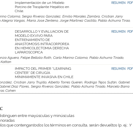
Implementación de un Modelo
RESUMEN
PDF
Porcino de Trasplante Hepático en
Chile.
ino Coloma, Sergio Riveros Gonzalez, Emilio Morales Zambra, Cristian Jarry
a Alegria Vargas, María Jose Zenteno, Jorge Martinez Castillo, Pablo Achurra Tirao,
DESARROLLO Y EVALUACION DE
RESUMEN
PDF
MODELO EXVIVO PARA
ENTRENAMIENTO DE
ANASTOMOSIS INTRACORPOREA
EN HEMICOLECTOMIA DERECHA
LAPAROSCOPICA
nzunza Aguero, Felipe Bellolio Roth, Carlo Marino Coloma, Pablo Achurra Tirado,
 Kattan
IMPACTO DEL PRIMER “LEARNING
RESUMEN
PDF
CENTER” DE CIRUGÍA
MÍNIMAMENTE INVASIVA EN CHILE
ález, Cristian Jarry Trujillo, Alberto Torres Gueren, Rodrigo Tejos Sufán, Gabriel
Gabriel Díaz Flores, Sergio Riveros González, Pablo Achurra Tirado, Marcelo Barra
aras Cohen
:
istinguen entre mayúsculas y minúsculas
gnoradas
culos que contengan
todos
los términos en consulta, serán devueltos (p. ej.:
Y