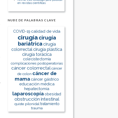
en revistas científicas
NUBE DE PALABRAS CLAVE
calidad de vida
COVID-19
cirugía
cirugía
bariátrica
cirugía
colorrectal
cirugía plástica
cirugía torácica
colecistectomía
complicaciones postoperatorias
cáncer colorrectal
cáncer
cáncer de
de colon
mama
cáncer gástrico
educación médica
hepatectomía
laparoscopía
obesidad
obstrucción intestinal
quiste pilonidal
tratamiento
trauma