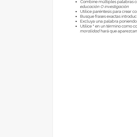
Combine múltiples palabras 
educación O investigación
Utilice paréntesis para crear c
Busque frases exactas introduci
Excluya una palabra poniendo
Utilice
*
en un término como com
moralidad
hará que aparezcan 