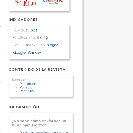
INDICADORES
SJR 2018
0.11
CiteScore 2018
0.09
SciELO Index 2018:
0.0964
Google h5-index
CONTENIDO DE LA REVISTA
Navegar
Por edición
Por autor
Por título
INFORMACIÓN
¿No sabe cómo enviarnos un
buen manuscrito?
Revise éste decálogo para publicar