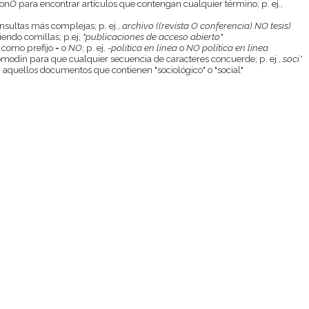
con
O
para encontrar artículos que contengan cualquier término; p. ej.,
onsultas más complejas; p. ej.,
archivo ((revista O conferencia) NO tesis)
endo comillas; p.ej,
"publicaciones de acceso abierto"
 como prefijo
-
o
NO
; p. ej.
-política en línea
o
NO política en línea
odín para que cualquier secuencia de caracteres concuerde; p. ej.,
soci*
aquellos documentos que contienen "sociológico" o "social"