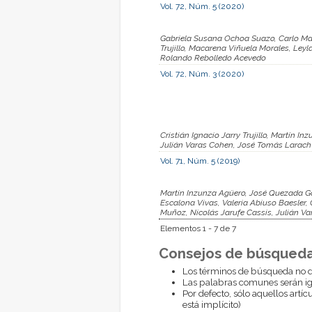
Vol. 72, Núm. 5 (2020)
Gabriela Susana Ochoa Suazo, Carlo Mar
Trujillo, Macarena Viñuela Morales, Leyl
Rolando Rebolledo Acevedo
Vol. 72, Núm. 3 (2020)
Cristián Ignacio Jarry Trujillo, Martín I
Julián Varas Cohen, José Tomás Larach
Vol. 71, Núm. 5 (2019)
Martín Inzunza Agüero, José Quezada Gonz
Escalona Vivas, Valeria Abiuso Baesler, 
Muñoz, Nicolás Jarufe Cassis, Julián V
Elementos 1 - 7 de 7
Consejos de búsqueda
Los términos de búsqueda no d
Las palabras comunes serán i
Por defecto, sólo aquellos artí
está implícito)