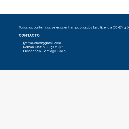
Todos los contenidos se encuentran publicados bajo licencia CC-BY 4.0
CONTACTO
jyarmuched@gmail.com
Román Díaz N°205 Of. 401.
Providencia, Santiago, Chile