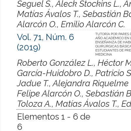
Seguel S., Aleck Stockins L., 
Matías Ávalos T., Sebastián Ba
Alarcón O., Emilio Alarcón C.
Vol. 71, Núm. 6
TUTORÍA POR PARES 
AÑO ACADÉMICO EN 
ENSEÑANZA DE HABI
(2019)
QUIRÚRGICAS BÁSIC
ESTUDIANTES DE PR
MEDICINA
Roberto González L., Héctor M
García-Huidobro D., Patricio 
Jadue T., Alejandra Riquelme U
Felipe Alarcón O., Sebastián 
Toloza A., Matías Ávalos T., 
Elementos 1 - 6 de
6