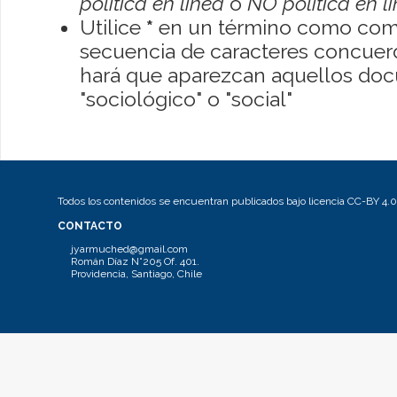
política en línea
o
NO política en l
Utilice
*
en un término como como
secuencia de caracteres concuerde
hará que aparezcan aquellos do
"sociológico" o "social"
Todos los contenidos se encuentran publicados bajo licencia CC-BY 4.0
CONTACTO
jyarmuched@gmail.com
Román Díaz N°205 Of. 401.
Providencia, Santiago, Chile