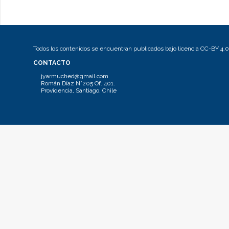
Todos los contenidos se encuentran publicados bajo licencia CC-BY 4.0
CONTACTO
jyarmuched@gmail.com
Román Díaz N°205 Of. 401.
Providencia, Santiago, Chile