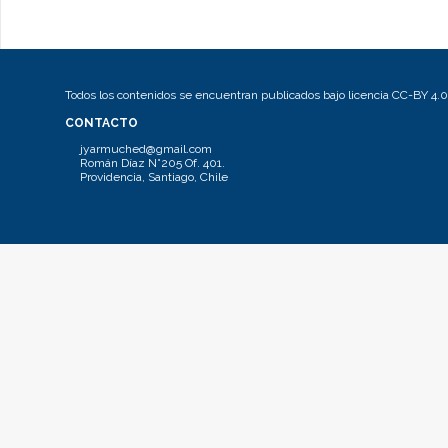
Todos los contenidos se encuentran publicados bajo licencia CC-BY 4.0
CONTACTO
jyarmuched@gmail.com
Román Díaz N°205 Of. 401.
Providencia, Santiago, Chile