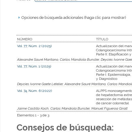
Opciones de búsqueda adicionales (haga clic para mostrar)
NÚMERO
TÍTULO
Vol. 77, Núm. 2 (2025)
Actualización del mane
Colangiocarcinoma Int
Parte II: Etapificación 
Alexandre Sauré Maritano, Carlos Mandiola Bunster, Deycies Ivonne Gaet
Vol. 77, Núm. 1 (2025)
Actualización del mane
Colangiocarcinoma Int
Parte I: Epidemiología, 
y Diagnóstico
Deycies Ivonne Gaete Letelier, Alexandre Sauré Maritano, Carlos Mandio
Vol. 74, Núm. 6 (2022)
ALPPS monosegmento,
de hepatectomía extr
resección de metástas
de cáncer colorrectal
Jaime Castillo Koch, Carlos Mandiola Bunster, Manuel Figueroa Giralt
Elementos 1 - 3 de 3
Consejos de búsqueda: