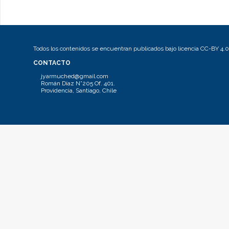
Todos los contenidos se encuentran publicados bajo licencia CC-BY 4.0
CONTACTO
jyarmuched@gmail.com
Román Díaz N°205 Of. 401.
Providencia, Santiago, Chile