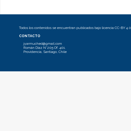
Todos los contenidos se encuentran publicados bajo licencia CC-BY 4.0
CONTACTO
jyarmuched@gmail.com
Román Díaz N°205 Of. 401.
Providencia, Santiago, Chile