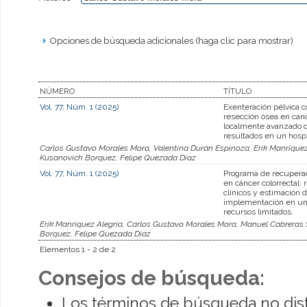
Opciones de búsqueda adicionales (haga clic para mostrar)
NÚMERO
TÍTULO
Vol. 77, Núm. 1 (2025)
Exenteración pélvica c
resección ósea en cánc
localmente avanzado o
resultados en un hospi
Carlos Gustavo Morales Mora, Valentina Durán Espinoza, Erik Manríquez
Kusanovich Borquez, Felipe Quezada Diaz
Vol. 77, Núm. 1 (2025)
Programa de recupera
en cáncer colorrectal: 
clínicos y estimación d
implementación en un 
recursos limitados.
Erik Manríquez Alegría, Carlos Gustavo Morales Mora, Manuel Cabreras 
Borquez, Felipe Quezada Diaz
Elementos 1 - 2 de 2
Consejos de búsqueda:
Los términos de búsqueda no dis