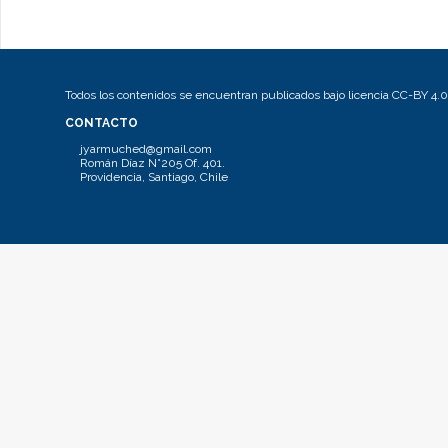
Todos los contenidos se encuentran publicados bajo licencia CC-BY 4.0
CONTACTO
jyarmuched@gmail.com
Román Díaz N°205 Of. 401.
Providencia, Santiago, Chile