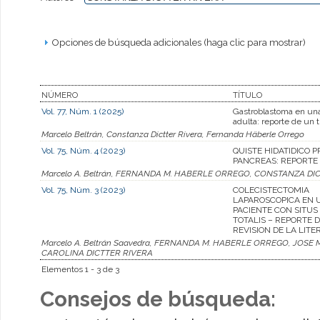
Opciones de búsqueda adicionales (haga clic para mostrar)
NÚMERO
TÍTULO
Vol. 77, Núm. 1 (2025)
Gastroblastoma en un
adulta: reporte de un 
Marcelo Beltrán, Constanza Dictter Rivera, Fernanda Häberle Orrego
Vol. 75, Núm. 4 (2023)
QUISTE HIDATIDICO P
PANCREAS: REPORTE
Marcelo A. Beltrán, FERNANDA M. HABERLE ORREGO, CONSTANZA D
Vol. 75, Núm. 3 (2023)
COLECISTECTOMIA
LAPAROSCOPICA EN 
PACIENTE CON SITUS
TOTALIS – REPORTE 
REVISION DE LA LIT
Marcelo A. Beltrán Saavedra, FERNANDA M. HABERLE ORREGO, JO
CAROLINA DICTTER RIVERA
Elementos 1 - 3 de 3
Consejos de búsqueda: