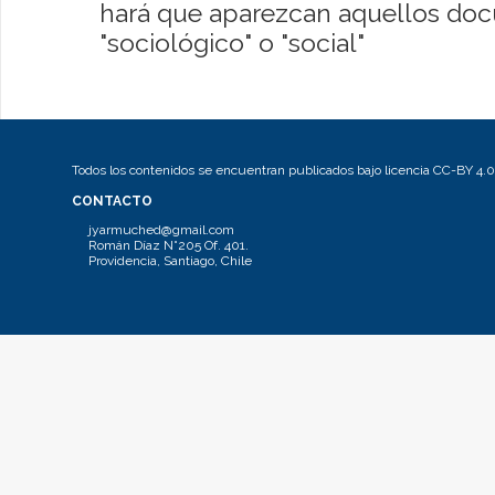
hará que aparezcan aquellos do
"sociológico" o "social"
Todos los contenidos se encuentran publicados bajo licencia CC-BY 4.0
CONTACTO
jyarmuched@gmail.com
Román Díaz N°205 Of. 401.
Providencia, Santiago, Chile