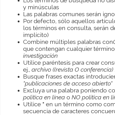
Los términos de búsqueda no dis
y minúsculas
Las palabras comunes serán igno
Por defecto, sólo aquellos artíc
los términos en consulta, serán de
implícito)
Combine múltiples palabras con
que contengan cualquier término; 
investigación
Utilice paréntesis para crear con
ej.,
archivo ((revista O conferencia)
Busque frases exactas introducien
"publicaciones de acceso abierto"
Excluya una palabra poniendo co
política en línea
o
NO política en l
Utilice
*
en un término como como
secuencia de caracteres concuerde