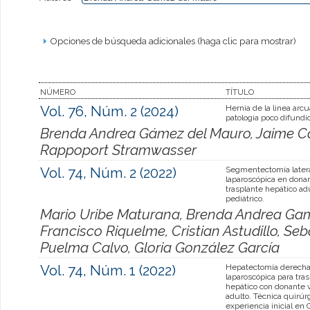
Opciones de búsqueda adicionales (haga clic para mostrar)
NÚMERO
TÍTULO
Vol. 76, Núm. 2 (2024)
Hernia de la linea arcu
patologia poco difundi
Brenda Andrea Gámez del Mauro, Jaime Ca
Rappoport Stramwasser
Vol. 74, Núm. 2 (2022)
Segmentectomía latera
laparoscópica en donan
trasplante hepático ad
pediátrico.
Mario Uribe Maturana, Brenda Andrea Gam
Francisco Riquelme, Cristian Astudillo, Seb
Puelma Calvo, Gloria González García
Vol. 74, Núm. 1 (2022)
Hepatectomía derecha
laparoscópica para tra
hepático con donante v
adulto. Técnica quirúr
experiencia inicial en 