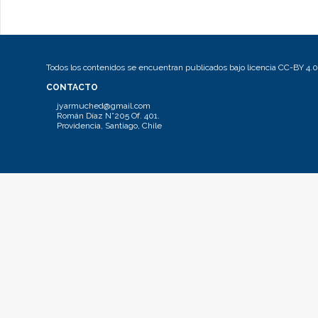
Todos los contenidos se encuentran publicados bajo licencia CC-BY 4.0
CONTACTO
jyarmuched@gmail.com
Román Díaz N°205 Of. 401.
Providencia, Santiago, Chile