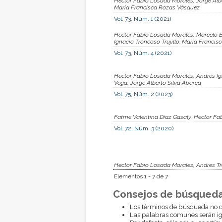
Hector Fabio Losada Morales, Jorge Albe
María Francisca Rozas Vásquez
Vol. 73, Núm. 1 (2021)
Hector Fabio Losada Morales, Marcelo Ed
Ignacio Troncoso Trujillo, María Franc
Vol. 73, Núm. 4 (2021)
Hector Fabio Losada Morales, Andrés Ign
Vega, Jorge Alberto Silva Abarca
Vol. 75, Núm. 2 (2023)
Fatme Valentina Diaz Gasaly, Hector Fab
Vol. 72, Núm. 3 (2020)
Hector Fabio Losada Morales, Andres Tro
Elementos 1 - 7 de 7
Consejos de búsqueda
Los términos de búsqueda no d
Las palabras comunes serán i