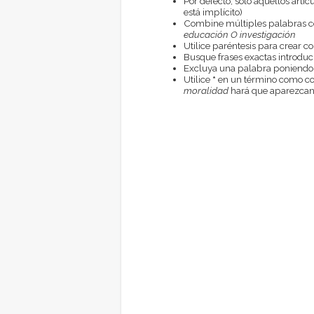
Por defecto, sólo aquellos artí
está implícito)
Combine múltiples palabras 
educación O investigación
Utilice paréntesis para crear c
Busque frases exactas introduci
Excluya una palabra poniendo
Utilice
*
en un término como com
moralidad
hará que aparezcan 