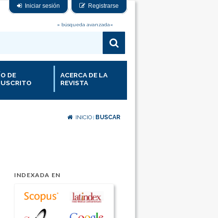
Iniciar sesión
Registrarse
» búsqueda avanzada«
ÍO DE
ACERCA DE LA
USCRITO
REVISTA
INICIO
BUSCAR
|
INDEXADA EN