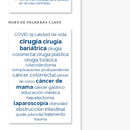
en revistas científicas
NUBE DE PALABRAS CLAVE
calidad de vida
COVID-19
cirugía
cirugía
bariátrica
cirugía
colorrectal
cirugía plástica
cirugía torácica
colecistectomía
complicaciones postoperatorias
cáncer colorrectal
cáncer
cáncer de
de colon
mama
cáncer gástrico
educación médica
hepatectomía
laparoscopía
obesidad
obstrucción intestinal
quiste pilonidal
tratamiento
trauma