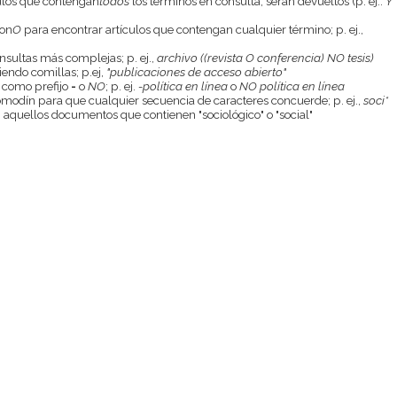
culos que contengan
todos
los términos en consulta, serán devueltos (p. ej.:
Y
con
O
para encontrar artículos que contengan cualquier término; p. ej.,
onsultas más complejas; p. ej.,
archivo ((revista O conferencia) NO tesis)
endo comillas; p.ej,
"publicaciones de acceso abierto"
 como prefijo
-
o
NO
; p. ej.
-política en línea
o
NO política en línea
odín para que cualquier secuencia de caracteres concuerde; p. ej.,
soci*
aquellos documentos que contienen "sociológico" o "social"