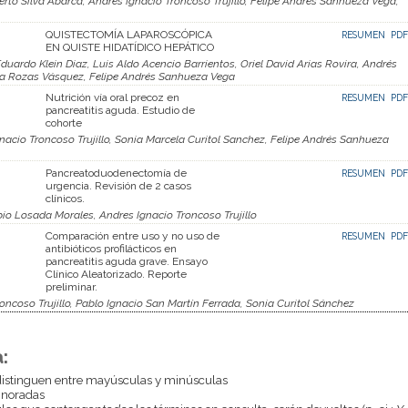
rto Silva Abarca, Andrés Ignacio Troncoso Trujillo, Felipe Andrés Sanhueza Vega,
QUISTECTOMÍA LAPAROSCÓPICA
RESUMEN
PDF
EN QUISTE HIDATÍDICO HEPÁTICO
uardo Klein Diaz, Luis Aldo Acencio Barrientos, Oriel David Arias Rovira, Andrés
isca Rozas Vásquez, Felipe Andrés Sanhueza Vega
Nutrición vía oral precoz en
RESUMEN
PDF
pancreatitis aguda. Estudio de
cohorte
acio Troncoso Trujillo, Sonia Marcela Curitol Sanchez, Felipe Andrés Sanhueza
Pancreatoduodenectomía de
RESUMEN
PDF
urgencia. Revisión de 2 casos
clínicos.
io Losada Morales, Andres Ignacio Troncoso Trujillo
Comparación entre uso y no uso de
RESUMEN
PDF
antibióticos profilácticos en
pancreatitis aguda grave. Ensayo
Clínico Aleatorizado. Reporte
preliminar.
ncoso Trujillo, Pablo Ignacio San Martín Ferrada, Sonia Curitol Sánchez
:
istinguen entre mayúsculas y minúsculas
gnoradas