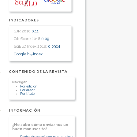
INDICADORES
SJR 2018
0.11
CiteScore 2018
0.09
SciELO Index 2018:
0.0964
Google h5-index
CONTENIDO DE LA REVISTA
Navegar
Por edición
Por autor
Por título
INFORMACIÓN
¿No sabe cómo enviarnos un
buen manuscrito?
Revise éste decálogo para publicar