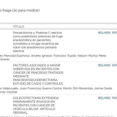
 (haga clic para mostrar)
TÍTULO
Procalcitonina y Proteína C reactiva
RESUMEN
PDF
como predictores precoces de fuga
anastomótica en pacientes
sometidos a cirugía resectiva de
colon con anastomosis primaria
electiva
s Mansilla Espinosa, Andres Ignacio Troncoso Trujillo, Nelson Muñoz Perez,
Cáceres
FACTORES ASOCIADOS A MAYOR
RESUMEN
PDF
SOBREVIDA EN PACIENTES CON
CÁNCER DE PÁNCREAS TRATADOS
MEDIANTE
PANCREATODUODENECTOMÍA.
ESTUDIO DE CASOS Y CONTROLES.
ño Valenzuela, Juan Francisco Guerra Castro, Martin Dib Marambio, Jaime Cerda
ínez Castillo
COLECISTECTOMÍA EXTENDIDA
RESUMEN
PDF
MINIMAMENTE INVASIVA EN
PACIENTES CON CÁNCER DE
VESÍCULA BILIAR. ARTICULO
ORIGINAL