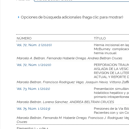
Opciones de búsqueda adicionales (haga clic para mostrar)
NÚMERO
TÍTULO
Vol. 72, Núm. 2 (2020)
Hernia incisional en l
McBurney: complicaci
hernia inusual
Marcelo A. Beltran, Fernanda Haberle Orrego, Andrea Beltran Cruces
Vol. 72, Núm. 1 (2020)
PERFORACION TRAU
AISLADA DE LA VESIC
REVISION DE LA LIT
ACTUAL Y REPORTE 
Marcelo Beltran, Francisco Rodriguez Vega, Joaquin Hevia, Vittorio Zaffi
Vol. 73, Núm. 1 (2021)
Presentación simultán
hidatídico hepático y p
primario intraperitonea
Marcelo Beltrán, Lorena Sánchez, ANDREA BELTRAN CRUCES
Vol. 75, Núm. 1 (2023)
Presiones de la Vía Bil
Pacientes con y sin Col
Marcelo Beltrán, Fernanda M. Haberle Orrego, Francisco J. Rodriguez Veg
Cruces
Elementos 1 - 4 de 4