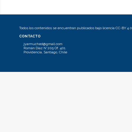
Todos los contenidos se encuentran publicados bajo licencia CC-BY 4.0
CONTACTO
jyarmuched@gmail.com
Román Díaz N°205 Of. 401.
Providencia, Santiago, Chile