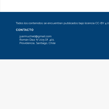
Todos los contenidos se encuentran publicados bajo licencia CC-BY 4.0
CONTACTO
jyarmuched@gmail.com
Román Díaz N°205 Of. 401.
Providencia, Santiago, Chile