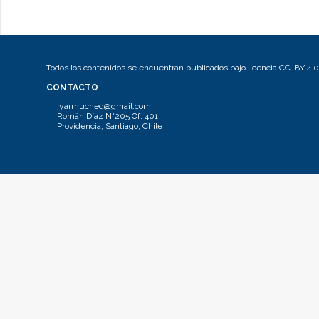
Todos los contenidos se encuentran publicados bajo licencia CC-BY 4.0
CONTACTO
jyarmuched@gmail.com
Román Díaz N°205 Of. 401.
Providencia, Santiago, Chile