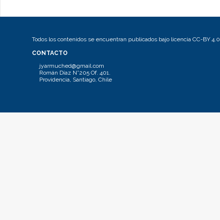
Todos los contenidos se encuentran publicados bajo licencia CC-BY 4.0
CONTACTO
jyarmuched@gmail.com
Román Díaz N°205 Of. 401.
Providencia, Santiago, Chile