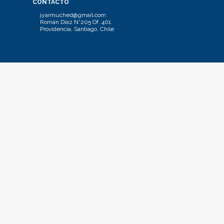
CONTACTO
jyarmuched@gmail.com
Román Díaz N°205 Of. 401.
Providencia, Santiago, Chile