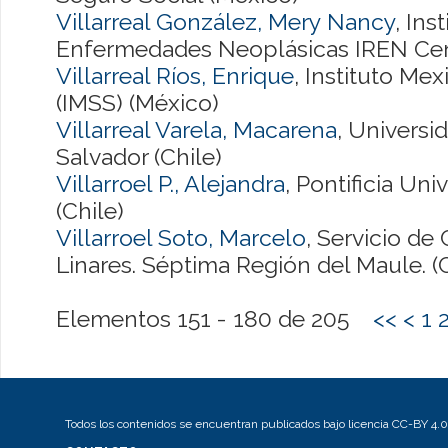
Villarreal González, Mery Nancy
, Ins
Enfermedades Neoplásicas IREN Cent
Villarreal Ríos, Enrique
, Instituto Me
(IMSS) (México)
Villarreal Varela, Macarena
, Universi
Salvador (Chile)
Villarroel P., Alejandra
, Pontificia Uni
(Chile)
Villarroel Soto, Marcelo
, Servicio de 
Linares. Séptima Región del Maule. (C
Elementos 151 - 180 de 205
<<
<
1
Todos los contenidos se encuentran publicados bajo licencia CC-BY 4.0