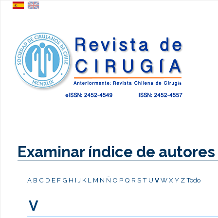
Examinar índice de autores
A
B
C
D
E
F
G
H
I
J
K
L
M
N
Ñ
O
P
Q
R
S
T
U
V
W
X
Y
Z
Todo
V