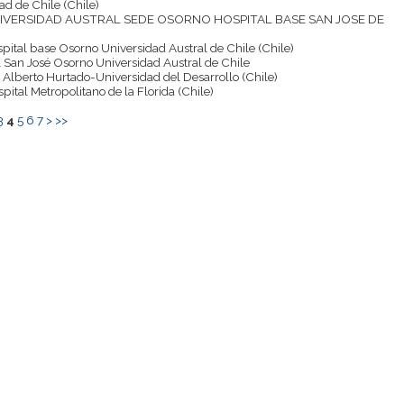
ad de Chile (Chile)
NIVERSIDAD AUSTRAL SEDE OSORNO HOSPITAL BASE SAN JOSE DE
spital base Osorno Universidad Austral de Chile (Chile)
l San José Osorno Universidad Austral de Chile
e Alberto Hurtado-Universidad del Desarrollo (Chile)
spital Metropolitano de la Florida (Chile)
3
4
5
6
7
>
>>