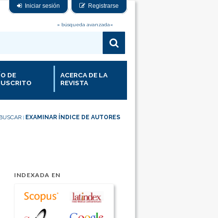
Iniciar sesión
Registrarse
» búsqueda avanzada«
ÍO DE
ACERCA DE LA
USCRITO
REVISTA
BUSCAR
EXAMINAR ÍNDICE DE AUTORES
|
INDEXADA EN