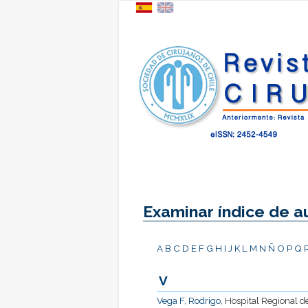
Examinar índice de a
A
B
C
D
E
F
G
H
I
J
K
L
M
N
Ñ
O
P
Q
V
Vega F, Rodrigo
, Hospital Regional d