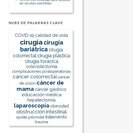
en revistas científicas
NUBE DE PALABRAS CLAVE
calidad de vida
COVID-19
cirugía
cirugía
bariátrica
cirugía
colorrectal
cirugía plástica
cirugía torácica
colecistectomía
complicaciones postoperatorias
cáncer colorrectal
cáncer
cáncer de
de colon
mama
cáncer gástrico
educación médica
hepatectomía
laparoscopía
obesidad
obstrucción intestinal
quiste pilonidal
tratamiento
trauma