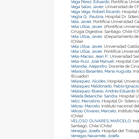
Vega Pérez, Eduardo
, Pontificia Uni
Vega Salas, Javier
, Universidad de Ch
Vega Vega, Robert Ricardo
, Hospital
Veglia Q., Paulina
, Hospital Dr. Sóter
Vela, Javier
, Pontificia Universidad Ca
Vela Ulloa, Javier
, 1Pontificia Unive
Cirugía Digestiva. Santiago, Chile (Ch
Vela Ulloa, Javier
, 1Departamento de C
(Chile)
Vela Ulloa, Javier
, Universidad Católi
Vela Ulloa, Javier
, Pontificia Universi
Vela-Macías, Jean P.
, Universidad Sa
Vela-Ruiz, José Manuel
, Hospital Ce
Velandia, Alejandro
, Docente de Ciru
Velasco Basantes, María Augusta
, I
(Ecuador)
Velasquez, Alcides
, Hospital Univers
Velásquez Maldonado, Pablo Ignacio
Velásquez-Bueso, Andrés Eduardo
(
Veleda Belanche, Sandra
, Hospital U
Veliz, Marcelino
, Hospital Dr. Sotero
Veloso, Marcelo
, Instituto nacional d
Veloso Olivares, Marcelo
, Instituto 
(Chile)
VELOSO OLIVARES, MARCELO
, In
Santiago, Chile (Chile)
Venegas, Josefa
, Hospital del Trabaj
Venegas Navarrete, Josefa