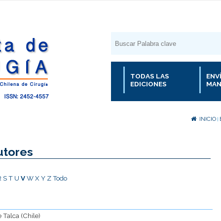
TODAS LAS
ENV
EDICIONES
MAN
INICIO
|
utores
R
S
T
U
V
W
X
Y
Z
Todo
e Talca (Chile)