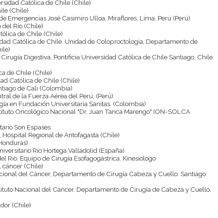
versidad Católica de Chile (Chile)
ile (Chile)
 de Emergencias José Casimiro Ulloa, Miraflores, Lima, Perú (Perú)
o del Río (Chile)
tólica de Chile (Chile)
rsidad Católica de Chile. Unidad de Coloproctología, Departamento de
ile)
irugía Digestiva, Pontificia Universidad Católica de Chile Santiago, Chile
ca de Chile (Chile)
dad Católica de Chile (Chile)
ntiago de Cali (Colombia)
ntral de la Fuerza Aérea del Perú, (Perú)
gía en Fundación Universitaria Sanitas. (Colombia)
nstituto Oncológico Nacional "Dr. Juan Tanca Marengo" ION-SOLCA
itario Son Espases
, Hospital Regional de Antofagasta (Chile)
Honduras)
niversitario Río Hortega Valladolid (España)
 del Rio. Equipo de Cirugía Esofagogástrica. Kinesiologo
el cáncer (Chile)
Nacional del Cáncer, Departamento de Cirugía Cabeza y Cuello. Santiago
stituto Nacional del Cáncer, Departamento de Cirugía de Cabeza y Cuello,
ador (Chile)