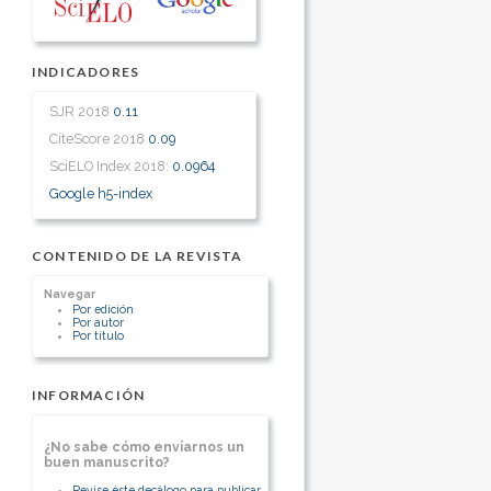
INDICADORES
SJR 2018
0.11
CiteScore 2018
0.09
SciELO Index 2018:
0.0964
Google h5-index
CONTENIDO DE LA REVISTA
Navegar
Por edición
Por autor
Por título
INFORMACIÓN
¿No sabe cómo enviarnos un
buen manuscrito?
Revise éste decálogo para publicar