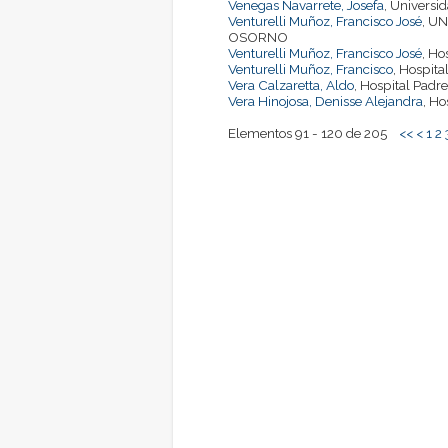
Venegas Navarrete, Josefa
, Universid
Venturelli Muñoz, Francisco José
, U
OSORNO
Venturelli Muñoz, Francisco José
, Ho
Venturelli Muñoz, Francisco
, Hospita
Vera Calzaretta, Aldo
, Hospital Padr
Vera Hinojosa, Denisse Alejandra
, Ho
Elementos 91 - 120 de 205
<<
<
1
2