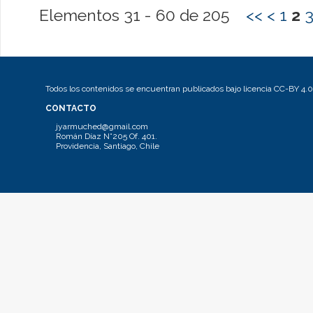
Elementos 31 - 60 de 205
<<
<
1
2
Todos los contenidos se encuentran publicados bajo licencia CC-BY 4.0
CONTACTO
jyarmuched@gmail.com
Román Díaz N°205 Of. 401.
Providencia, Santiago, Chile