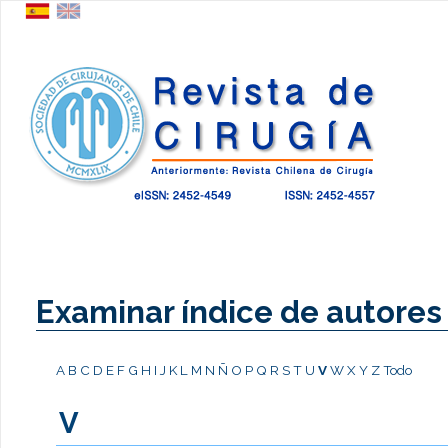
Examinar índice de autores
A
B
C
D
E
F
G
H
I
J
K
L
M
N
Ñ
O
P
Q
R
S
T
U
V
W
X
Y
Z
Todo
V