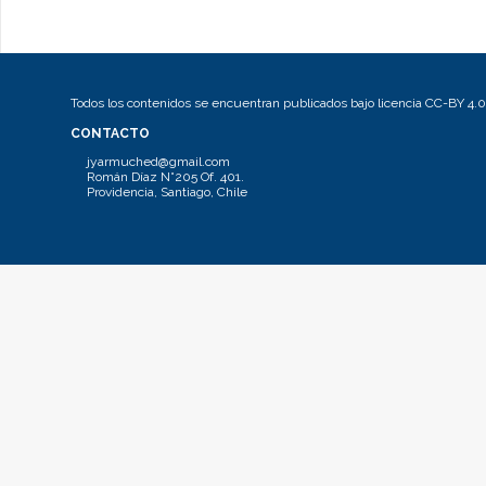
Todos los contenidos se encuentran publicados bajo licencia CC-BY 4.0
CONTACTO
jyarmuched@gmail.com
Román Díaz N°205 Of. 401.
Providencia, Santiago, Chile